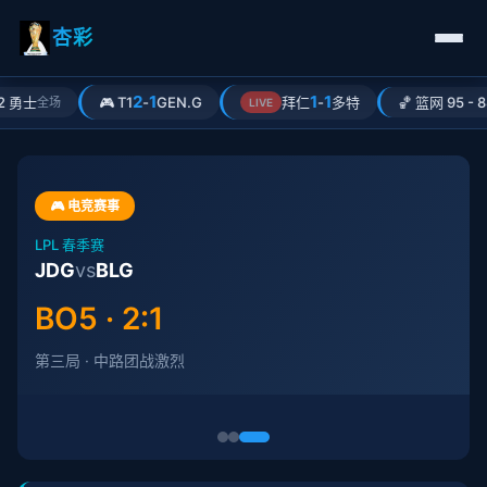
杏彩
杏彩 - 专业体育赛事直播与资
2
1
1
1
勇士
🎮 T1
-
GEN.G
拜仁
-
多特
🏀 篮网 95 - 88
全场
LIVE
🎮 电竞赛事
LPL 春季赛
JDG
vs
BLG
BO5 · 2:1
第三局 · 中路团战激烈