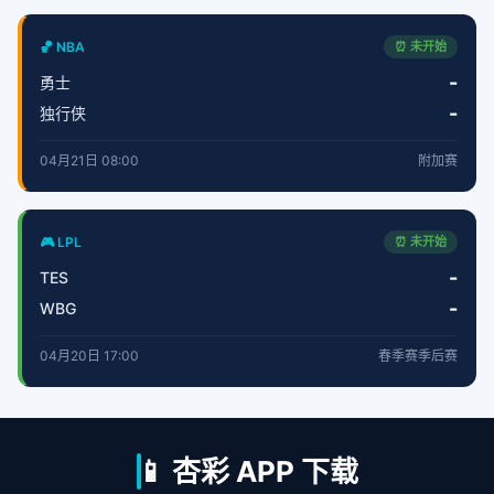
🏀 NBA
⏰ 未开始
-
勇士
-
独行侠
04月21日 08:00
附加赛
🎮 LPL
⏰ 未开始
-
TES
-
WBG
04月20日 17:00
春季赛季后赛
📱 杏彩 APP 下载