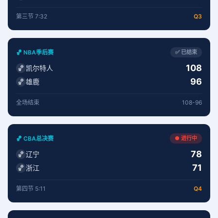
第三节 7:32
Q3
🏀 NBA季后赛
✅ 已结束
108
🏀
凯尔特人
96
🏀
雄鹿
全场结束
108-96
🏀 CBA总决赛
● 进行中
78
🏀
辽宁
71
🏀
浙江
第四节 5:11
Q4