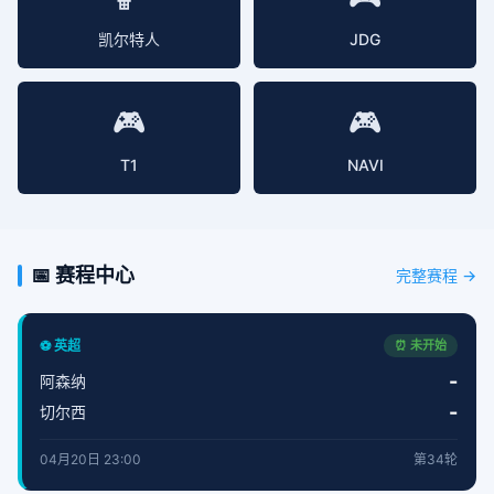
凯尔特人
JDG
🎮
🎮
T1
NAVI
📅 赛程中心
完整赛程 →
⚽ 英超
⏰ 未开始
-
阿森纳
-
切尔西
04月20日 23:00
第34轮