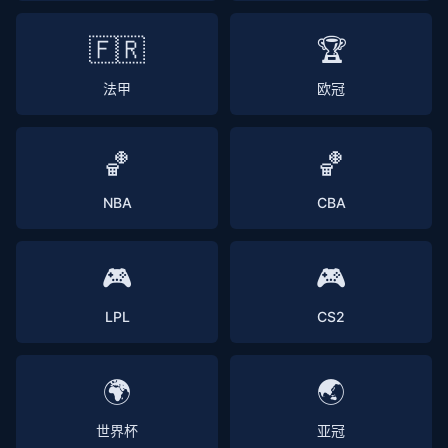
🇫🇷
🏆
法甲
欧冠
🏀
🏀
NBA
CBA
🎮
🎮
LPL
CS2
🌍
🌏
世界杯
亚冠